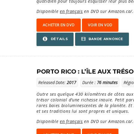
quotidien pour toujours esquisser leur plus be
Disponible
en français
en DVD sur Amazon.ca/.
ACHETER EN DVD
VOIR EN VOD
BANDE ANNONCE
DÉTAILS
PORTO RICO : L’ÎLE AUX TRÉS
Released Date:
2017
Durée :
76 minutes
Régio
Outre ses quelque 430 kilomètres de côtes aux 
trésor colonial d’une richesse inouïe. Petit pa
rares baies bioluminescentes de la planète. Et 
et ses traditions lui sont propres et uniques.
Disponible
en français
en DVD sur Amazon.ca/.