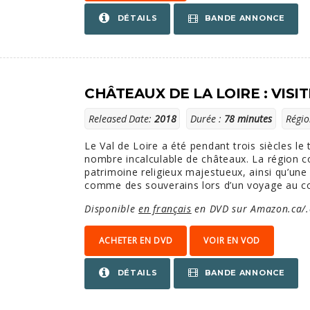
BANDE ANNONCE
DÉTAILS
CHÂTEAUX DE LA LOIRE : VISI
Released Date:
2018
Durée :
78 minutes
Régio
Le Val de Loire a été pendant trois siècles le
nombre incalculable de châteaux. La région c
patrimoine religieux majestueux, ainsi qu’un
comme des souverains lors d’un voyage au cœu
Disponible
en français
en DVD sur Amazon.ca/.
ACHETER EN DVD
VOIR EN VOD
BANDE ANNONCE
DÉTAILS