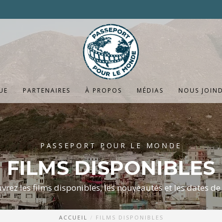
UE
PARTENAIRES
À PROPOS
MÉDIAS
NOUS JOIN
PASSEPORT POUR LE MONDE
FILMS DISPONIBLES
vrez les films disponibles, les nouveautés et les dates de 
ACCUEIL
FILMS DISPONIBLES