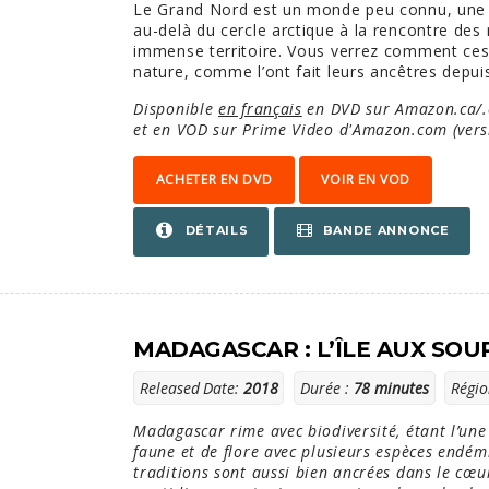
Le Grand Nord est un monde peu connu, une ter
au-delà du cercle arctique à la rencontre des
immense territoire. Vous verrez comment ce
nature, comme l’ont fait leurs ancêtres depuis
Disponible
en français
en DVD sur Amazon.ca/
et en VOD sur Prime Video d'Amazon.com (versi
ACHETER EN DVD
VOIR EN VOD
BANDE ANNONCE
DÉTAILS
MADAGASCAR : L’ÎLE AUX SOU
Released Date:
2018
Durée :
78 minutes
Régio
Madagascar rime avec biodiversité, étant l’une 
faune et de flore avec plusieurs espèces endém
traditions sont aussi bien ancrées dans le cœur