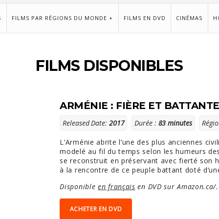
S
FILMS PAR RÉGIONS DU MONDE +
FILMS EN DVD
CINÉMAS
H
FILMS DISPONIBLES
ARMÉNIE : FIÈRE ET BATTANT
Released Date:
2017
Durée :
83 minutes
Régio
L’Arménie abrite l’une des plus anciennes civi
modelé au fil du temps selon les humeurs de
se reconstruit en préservant avec fierté son h
à la rencontre de ce peuple battant doté d’une
Disponible
en français
en DVD sur Amazon.ca/.c
ACHETER EN DVD