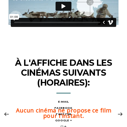
À L'AFFICHE DANS LES
CINÉMAS SUIVANTS
(HORAIRES):
E-MAIL
FACEBOOK
Aucun cinéma ne propose ce film
pour l'instant.
TWITTER
GOOGLE +
0